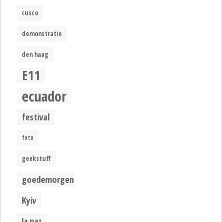
cusco
demonstratie
den haag
E11
ecuador
festival
foto
geekstuff
goedemorgen
Kyiv
la paz