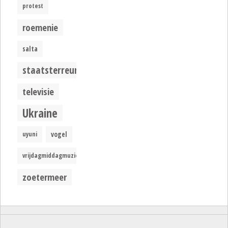
protest
roemenie
salta
staatsterreur
televisie
Ukraine
uyuni
vogel
vrijdagmiddagmuziek
zoetermeer