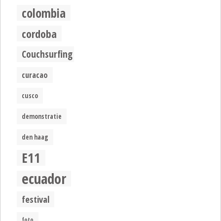
colombia
cordoba
Couchsurfing
curacao
cusco
demonstratie
den haag
E11
ecuador
festival
foto