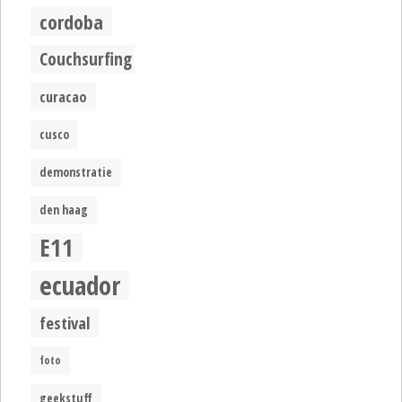
cordoba
Couchsurfing
curacao
cusco
demonstratie
den haag
E11
ecuador
festival
foto
geekstuff