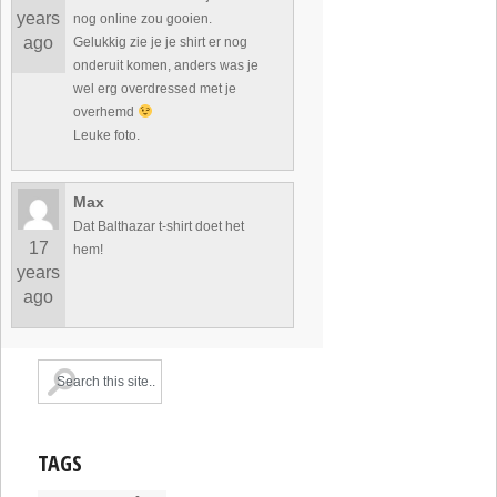
years
nog online zou gooien.
ago
Gelukkig zie je je shirt er nog
onderuit komen, anders was je
wel erg overdressed met je
overhemd
Leuke foto.
Max
Dat Balthazar t-shirt doet het
17
hem!
years
ago
TAGS