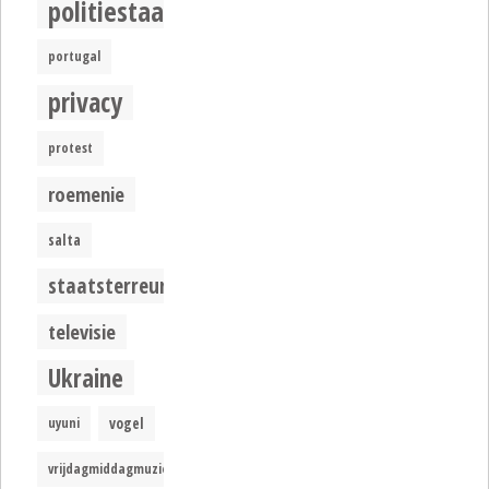
politiestaat
portugal
privacy
protest
roemenie
salta
staatsterreur
televisie
Ukraine
uyuni
vogel
vrijdagmiddagmuziek