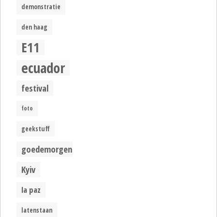
demonstratie
den haag
E11
ecuador
festival
foto
geekstuff
goedemorgen
Kyiv
la paz
latenstaan