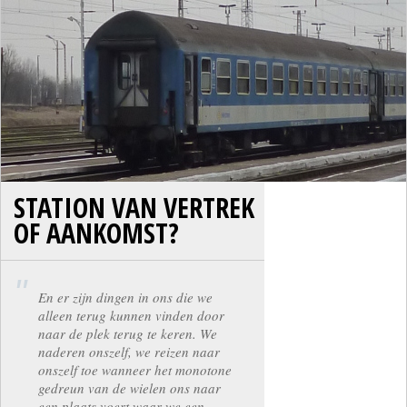
STATION VAN VERTREK
OF AANKOMST?
En er zijn dingen in ons die we
alleen terug kunnen vinden door
naar de plek terug te keren. We
naderen onszelf, we reizen naar
onszelf toe wanneer het monotone
gedreun van de wielen ons naar
een plaats voert waar we een