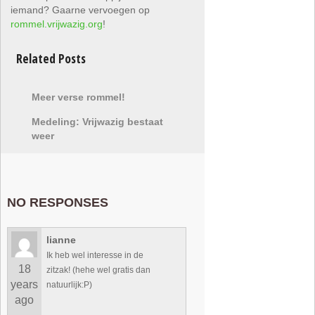
iemand? Gaarne vervoegen op
rommel.vrijwazig.org
!
Related Posts
Meer verse rommel!
Medeling: Vrijwazig bestaat
weer
NO RESPONSES
lianne
Ik heb wel interesse in de
18
zitzak! (hehe wel gratis dan
years
natuurlijk:P)
ago