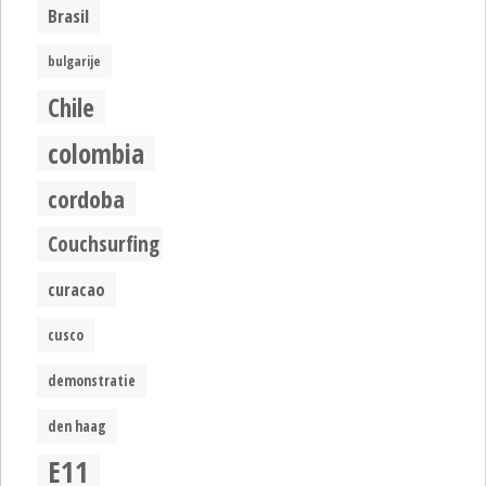
Brasil
bulgarije
Chile
colombia
cordoba
Couchsurfing
curacao
cusco
demonstratie
den haag
E11