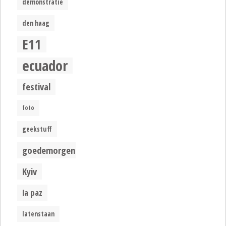
demonstratie
den haag
E11
ecuador
festival
foto
geekstuff
goedemorgen
Kyiv
la paz
latenstaan