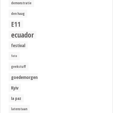
demonstratie
den haag
E11
ecuador
festival
foto
geekstuff
goedemorgen
Kyiv
la paz
latenstaan