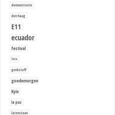
demonstratie
den haag
E11
ecuador
festival
foto
geekstuff
goedemorgen
Kyiv
la paz
latenstaan