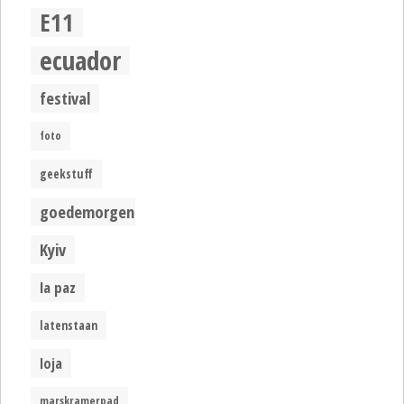
E11
ecuador
festival
foto
geekstuff
goedemorgen
Kyiv
la paz
latenstaan
loja
marskramerpad