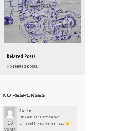
Related Posts
No related posts.
NO RESPONSES
Jolien
Uit welk jaar stamt deze?
18
En is dat linksonder een aap
years