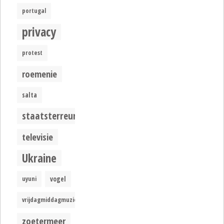
portugal
privacy
protest
roemenie
salta
staatsterreur
televisie
Ukraine
uyuni
vogel
vrijdagmiddagmuziek
zoetermeer