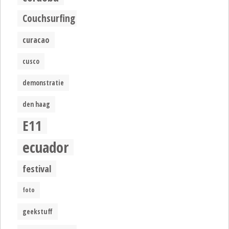
Couchsurfing
curacao
cusco
demonstratie
den haag
E11
ecuador
festival
foto
geekstuff