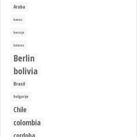
Aruba
banos
basszje
belarus
Berlin
bolivia
Brasil
bulgarije
Chile
colombia
cordoba