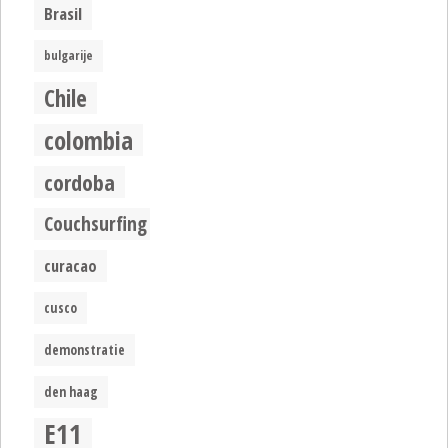
Brasil
bulgarije
Chile
colombia
cordoba
Couchsurfing
curacao
cusco
demonstratie
den haag
E11