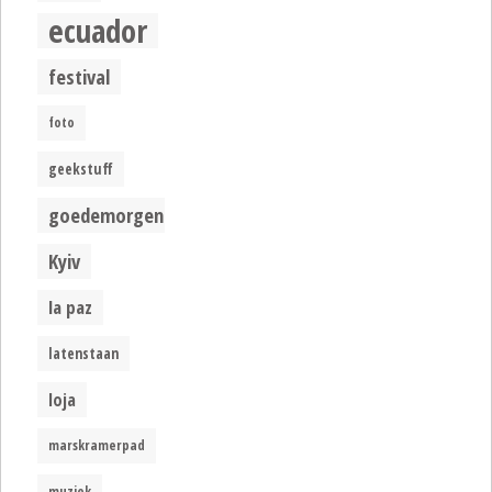
ecuador
festival
foto
geekstuff
goedemorgen
Kyiv
la paz
latenstaan
loja
marskramerpad
muziek