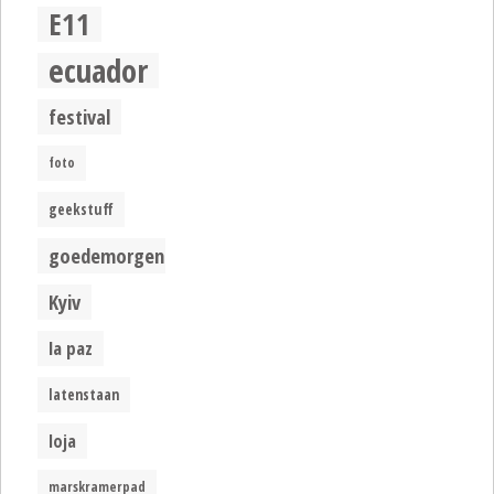
E11
ecuador
festival
foto
geekstuff
goedemorgen
Kyiv
la paz
latenstaan
loja
marskramerpad