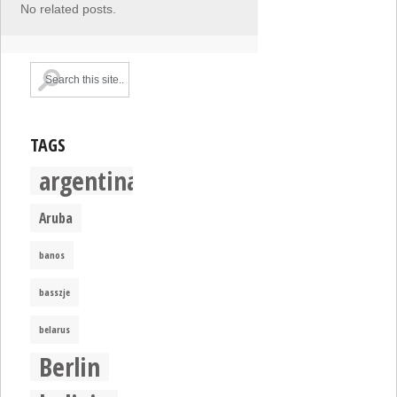
No related posts.
TAGS
argentina
Aruba
banos
basszje
belarus
Berlin