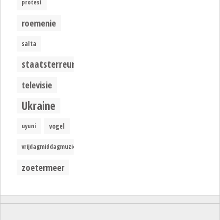
protest
roemenie
salta
staatsterreur
televisie
Ukraine
uyuni
vogel
vrijdagmiddagmuziek
zoetermeer