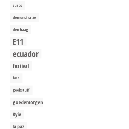
cusco
demonstratie
den haag
E11
ecuador
festival
foto
geekstuff
goedemorgen
Kyiv
la paz