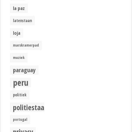
la paz
latenstaan
loja
marskramerpad
muziek
paraguay
peru
politiek
politiestaat
portugal
privacy