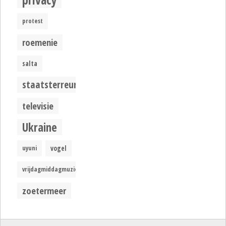
protest
roemenie
salta
staatsterreur
televisie
Ukraine
uyuni
vogel
vrijdagmiddagmuziek
zoetermeer