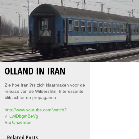
OLLAND IN IRAN
Zie hoe Irani?rs zich klaarmaken voor de
release van de Wildersfilm. Interessante
blik achter de propaganda.
http://www.youtube.com/watch?
v=LwlDbgmBeVg
Via
Onzeman
Related Posts