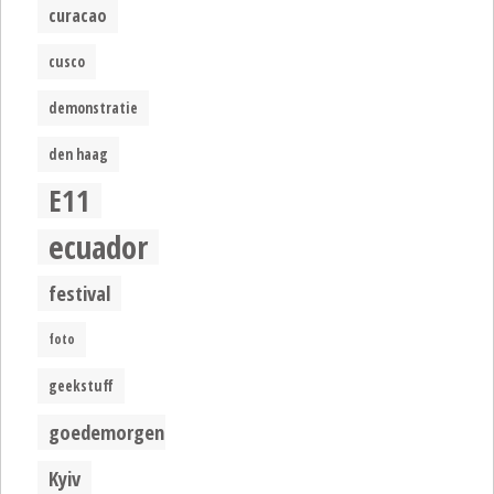
curacao
cusco
demonstratie
den haag
E11
ecuador
festival
foto
geekstuff
goedemorgen
Kyiv