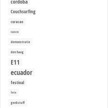
cordoba
Couchsurfing
curacao
cusco
demonstratie
den haag
E11
ecuador
festival
foto
geekstuff