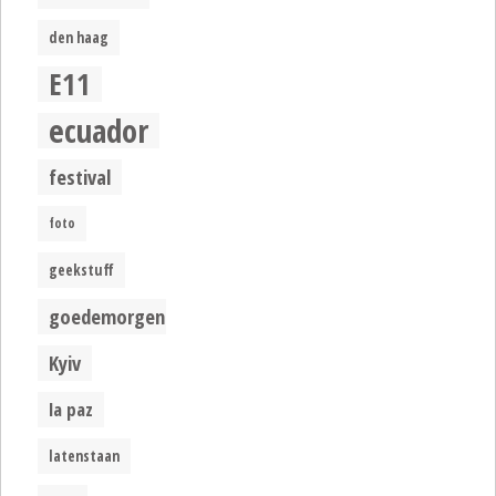
den haag
E11
ecuador
festival
foto
geekstuff
goedemorgen
Kyiv
la paz
latenstaan