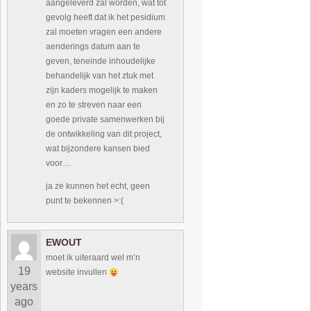
aangeleverd zal worden, wat tot
gevolg heeft dat ik het pesidium
zal moeten vragen een andere
aenderings datum aan te
geven, teneinde inhoudelijke
behandelijk van het ztuk met
zijn kaders mogelijk te maken
en zo te streven naar een
goede private samenwerken bij
de ontwikkeling van dit project,
wat bijzondere kansen bied
voor…
ja ze kunnen het echt, geen
punt te bekennen >:(
EWOUT
moet ik uiteraard wel m’n
19
website invullen
years
ago