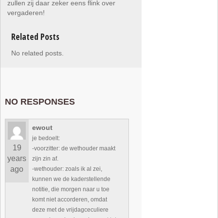
zullen zij daar zeker eens flink over
vergaderen!
Related Posts
No related posts.
NO RESPONSES
ewout
je bedoelt:
19
-voorzitter: de wethouder maakt
years
zijn zin af.
ago
-wethouder: zoals ik al zei,
kunnen we de kaderstellende
notitie, die morgen naar u toe
komt niet accorderen, omdat
deze met de vrijdagceculiere