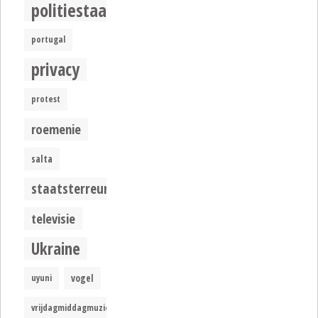
politiestaat
portugal
privacy
protest
roemenie
salta
staatsterreur
televisie
Ukraine
uyuni
vogel
vrijdagmiddagmuziek