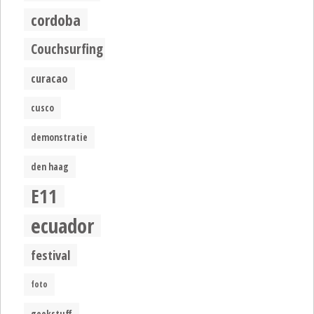
cordoba
Couchsurfing
curacao
cusco
demonstratie
den haag
E11
ecuador
festival
foto
geekstuff