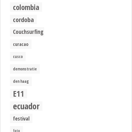
colombia
cordoba
Couchsurfing
curacao
cusco
demonstratie
den haag
E11
ecuador
festival
foto