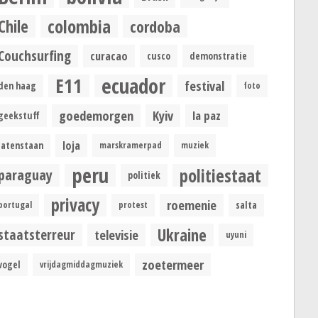
colombia
Chile
cordoba
Couchsurfing
curacao
cusco
demonstratie
ecuador
E11
festival
den haag
foto
goedemorgen
Kyiv
la paz
geekstuff
loja
latenstaan
marskramerpad
muziek
peru
politiestaat
paraguay
politiek
privacy
roemenie
portugal
protest
salta
Ukraine
staatsterreur
televisie
uyuni
zoetermeer
vogel
vrijdagmiddagmuziek