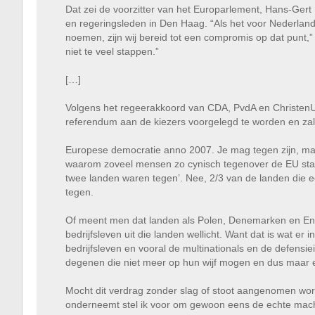
Dat zei de voorzitter van het Europarlement, Hans-Gert
en regeringsleden in Den Haag. “Als het voor Nederland
noemen, zijn wij bereid tot een compromis op dat punt,
niet te veel stappen.”
[…]
Volgens het regeerakkoord van CDA, PvdA en ChristenUn
referendum aan de kiezers voorgelegd te worden en zal
Europese democratie anno 2007. Je mag tegen zijn, ma
waarom zoveel mensen zo cynisch tegenover de EU staa
twee landen waren tegen’. Nee, 2/3 van de landen di
tegen.
Of meent men dat landen als Polen, Denemarken en Eng
bedrijfsleven uit die landen wellicht. Want dat is wat er 
bedrijfsleven en vooral de multinationals en de defensi
degenen die niet meer op hun wijf mogen en dus maar 
Mocht dit verdrag zonder slag of stoot aangenomen wor
onderneemt stel ik voor om gewoon eens de echte machth