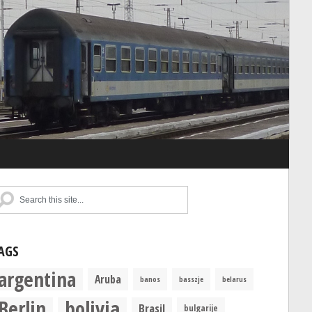
AGS
argentina
Aruba
banos
basszje
belarus
Berlin
bolivia
Brasil
bulgarije