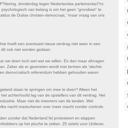
 P?ttering, donderdag tegen Nederlandse parlementari?rs
 psychologisch van belang is om het geen “grondwet” te
” aldus de Duitse christen-democraat, “maar vraag van ons
ie hoeft een eventueel nieuw verdrag niet weer in een
 dit ook niet worden gedaan.
ar we doen toch wel wat we willen. En dan maar afvragen
n. Zeker als er gesmeten wordt met termen als ‘slechts
e een democratisch referendum hebben gehouden waren
eland staan te springen om mee te doen? Alleen het
in het achterhoofd lag van de opstellers van dit verdrag. Het
eindustrie. Maar niet de inwoners van de landen. Wel
elke nacht masturberen over meer macht zonder controle.
den zonder dat Nederland fel protesteert en stappen
ebbers op het pluche te zetten. 25 zetels voor Unilever,