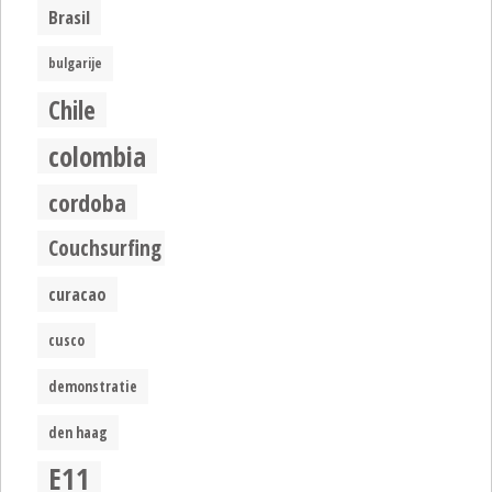
Brasil
bulgarije
Chile
colombia
cordoba
Couchsurfing
curacao
cusco
demonstratie
den haag
E11