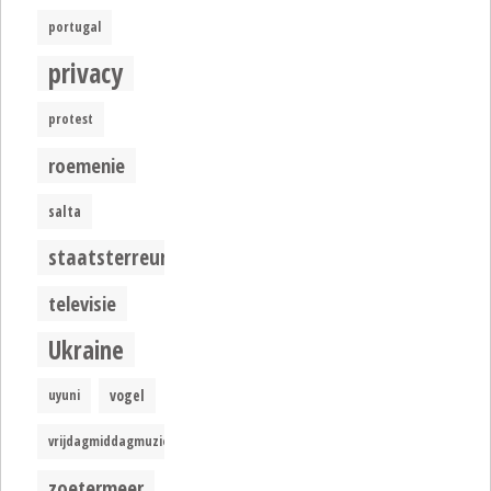
portugal
privacy
protest
roemenie
salta
staatsterreur
televisie
Ukraine
uyuni
vogel
vrijdagmiddagmuziek
zoetermeer