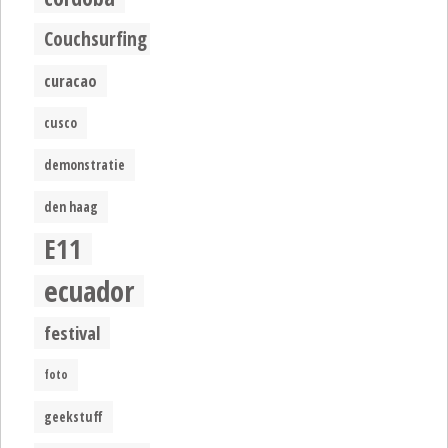
Couchsurfing
curacao
cusco
demonstratie
den haag
E11
ecuador
festival
foto
geekstuff