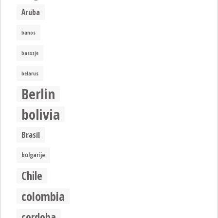
Aruba
banos
basszje
belarus
Berlin
bolivia
Brasil
bulgarije
Chile
colombia
cordoba