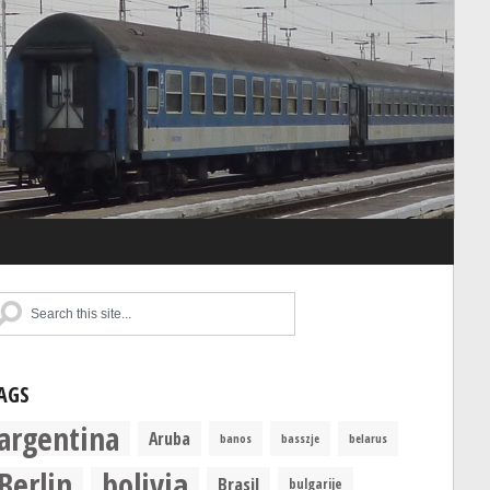
AGS
argentina
Aruba
banos
basszje
belarus
Berlin
bolivia
Brasil
bulgarije