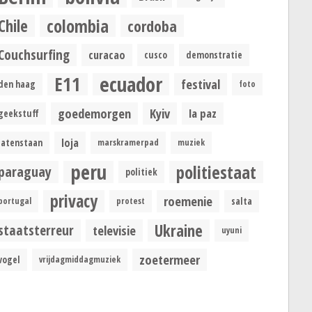
colombia
Chile
cordoba
Couchsurfing
curacao
cusco
demonstratie
ecuador
E11
festival
den haag
foto
goedemorgen
Kyiv
la paz
geekstuff
loja
latenstaan
marskramerpad
muziek
peru
politiestaat
paraguay
politiek
privacy
roemenie
portugal
protest
salta
Ukraine
staatsterreur
televisie
uyuni
zoetermeer
vogel
vrijdagmiddagmuziek