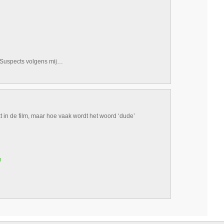
l Suspects volgens mij…
t in de film, maar hoe vaak wordt het woord ‘dude’
n