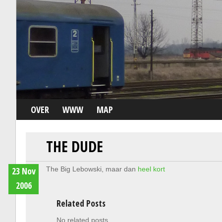
OVER
WWW
MAP
THE DUDE
23 Nov
The Big Lebowski, maar dan
heel kort
2006
Related Posts
No related posts.