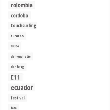
colombia
cordoba
Couchsurfing
curacao
cusco
demonstratie
den haag
E11
ecuador
festival
foto