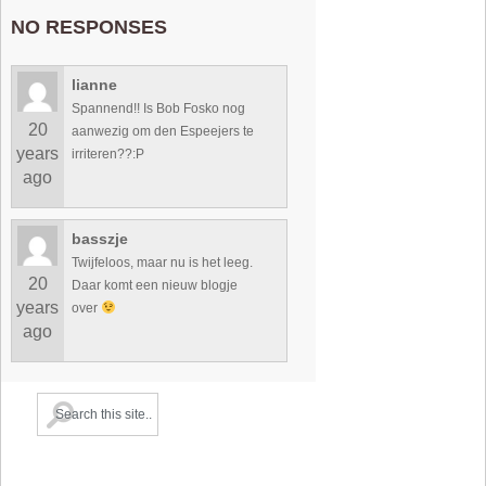
NO RESPONSES
lianne
Spannend!! Is Bob Fosko nog
20
aanwezig om den Espeejers te
years
irriteren??:P
ago
basszje
Twijfeloos, maar nu is het leeg.
20
Daar komt een nieuw blogje
years
over
ago