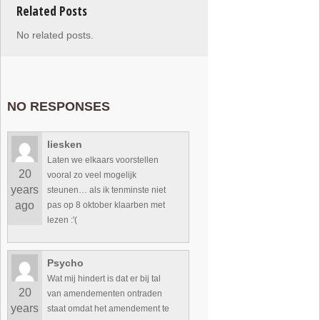
Related Posts
No related posts.
NO RESPONSES
liesken
Laten we elkaars voorstellen
20
vooral zo veel mogelijk
years
steunen… als ik tenminste niet
ago
pas op 8 oktober klaarben met
lezen :'(
Psycho
Wat mij hindert is dat er bij tal
20
van amendementen ontraden
years
staat omdat het amendement te