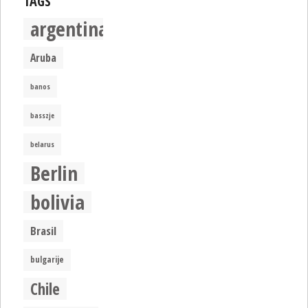
TAGS
argentina
Aruba
banos
basszje
belarus
Berlin
bolivia
Brasil
bulgarije
Chile