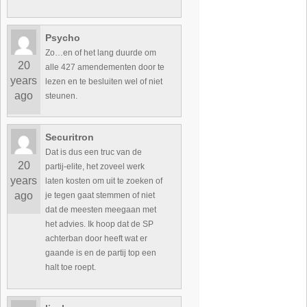
Psycho
Zo…en of het lang duurde om
20
alle 427 amendementen door te
years
lezen en te besluiten wel of niet
ago
steunen.
Securitron
Dat is dus een truc van de
20
partij-elite, het zoveel werk
years
laten kosten om uit te zoeken of
ago
je tegen gaat stemmen of niet
dat de meesten meegaan met
het advies. Ik hoop dat de SP
achterban door heeft wat er
gaande is en de partij top een
halt toe roept.