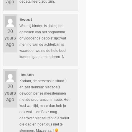
ago
gedetailleerd zou zijn.
Ewout
Wat mij hindert is dat bij het
20
opstellen van het pogramma
years
onvlodoende gepolst lijkt wat
ago
mening van de achterban is
waardoor we nu de hele boel
kunnen gaan amenderen :N
liesken
Kortom, de hersens in stand 1
20
en zelf denken: niet zoals
years
gewoon per se meestemmen
ago
met de programcommissie. Het
kost wat tijd, maar dan heb je
ook wat… en Bazz mag
daarover niet zeuren: die werkt
die dag en hoeft dus niet te
stemmen. Mazzelaar!