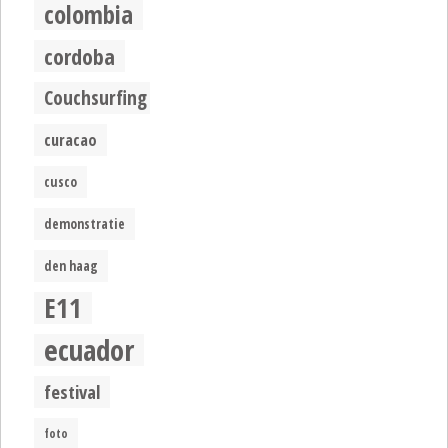
colombia
cordoba
Couchsurfing
curacao
cusco
demonstratie
den haag
E11
ecuador
festival
foto