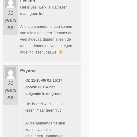
liesken
Het is veel werk, al dat lezen,
20
maar geen truc.
years
ago
Al die ammendementen komen
van alle afdelingen. Jammer dat
veel afgevaardigden alleen de
ammendementen van de eigen
afdeling lezen, dat wel
Psycho
Op 11-10-06 02:16:37
20
liesken
gooide
het
years
volgende in de groep :
ago
Het is veel werk, al dat
lezen, maar geen truc.
Al die ammendementen
komen van alle
afdelingen. Jammer dat