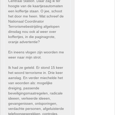
Centraal Station. Daar zag ik ter
hoogte van de kaartjesautomaten
een koffertje staan. O jee, schoot
het door me heen. Wat schreef de
Nationaal Coordinator
Terrorismebestrijding afgelopen
dinsdag nou ook al weer over
koffertjes, in die paginagrote,
oranje advertentie?
En ineens vlogen zijn woorden me
weer naar mijn strot.
Ik had ze geteld. Er stond 15 keer
het woord terrorisme in. Drie keer
aanslag. En verder miechelde het
van woorden als: mogelijke
dreiging, passende
beveiligingsmaatregelen, radicale
ideeen, verkeerde ideeen,
gevangenissen, ontsporingen,
verdachte personen, afgeluisterde
telefoongesprekken, controles,