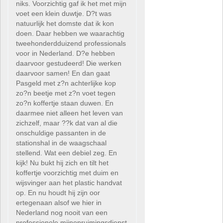
niks. Voorzichtig gaf ik het met mijn
voet een klein duwtje. D?t was
natuurlijk het domste dat ik kon
doen. Daar hebben we waarachtig
tweehonderdduizend professionals
voor in Nederland. D?e hebben
daarvoor gestudeerd! Die werken
daarvoor samen! En dan gaat
Pasgeld met z?n achterlijke kop
zo?n beetje met z?n voet tegen
zo?n koffertje staan duwen. En
daarmee niet alleen het leven van
zichzelf, maar ??k dat van al die
onschuldige passanten in de
stationshal in de waagschaal
stellend. Wat een debiel zeg. En
kijk! Nu bukt hij zich en tilt het
koffertje voorzichtig met duim en
wijsvinger aan het plastic handvat
op. En nu houdt hij zijn oor
ertegenaan alsof we hier in
Nederland nog nooit van een
professionele mijnopruimingsdienst