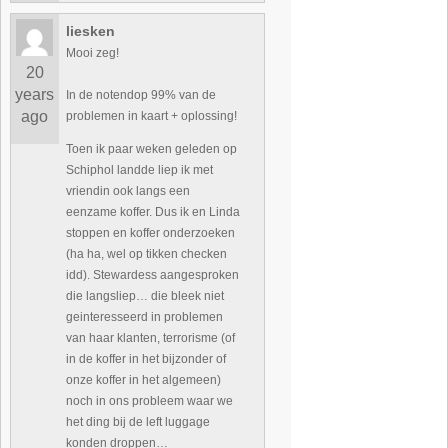
liesken
Mooi zeg!
20
years
In de notendop 99% van de
ago
problemen in kaart + oplossing!
Toen ik paar weken geleden op
Schiphol landde liep ik met
vriendin ook langs een
eenzame koffer. Dus ik en Linda
stoppen en koffer onderzoeken
(ha ha, wel op tikken checken
idd). Stewardess aangesproken
die langsliep… die bleek niet
geinteresseerd in problemen
van haar klanten, terrorisme (of
in de koffer in het bijzonder of
onze koffer in het algemeen)
noch in ons probleem waar we
het ding bij de left luggage
konden droppen…