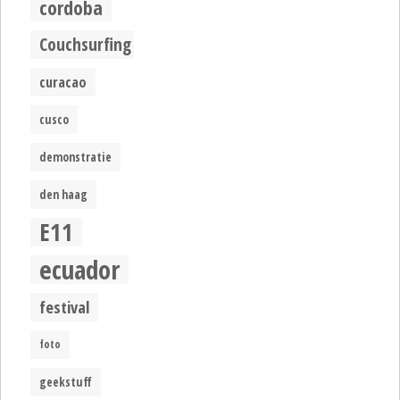
cordoba
Couchsurfing
curacao
cusco
demonstratie
den haag
E11
ecuador
festival
foto
geekstuff