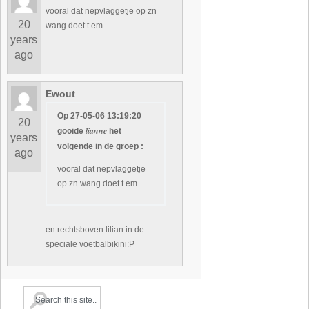
vooral dat nepvlaggetje op zn
20
wang doet t em
years
ago
Ewout
Op 27-05-06 13:19:20
20
lianne
gooide
het
years
volgende in de groep :
ago
vooral dat nepvlaggetje
op zn wang doet t em
en rechtsboven lilian in de
speciale voetbalbikini:P