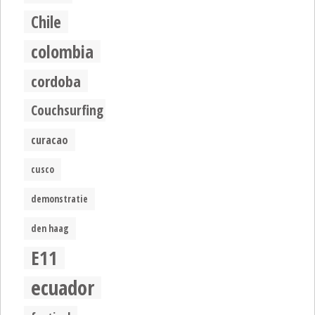
Chile
colombia
cordoba
Couchsurfing
curacao
cusco
demonstratie
den haag
E11
ecuador