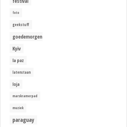
festival
foto
geekstuff
goedemorgen
Kyiv
la paz
latenstaan
loja
marskramerpad
muziek
paraguay