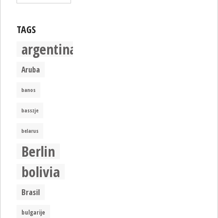
TAGS
argentina
Aruba
banos
basszje
belarus
Berlin
bolivia
Brasil
bulgarije