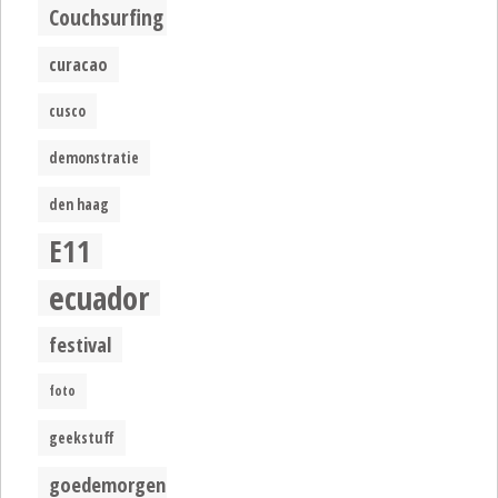
Couchsurfing
curacao
cusco
demonstratie
den haag
E11
ecuador
festival
foto
geekstuff
goedemorgen