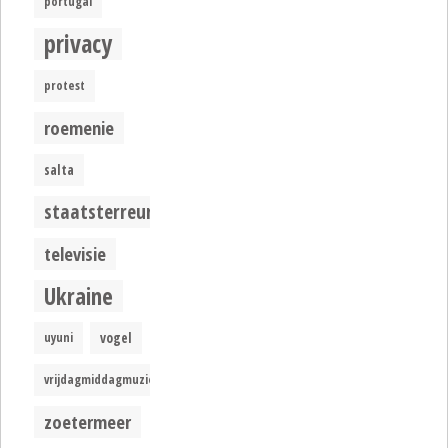
portugal
privacy
protest
roemenie
salta
staatsterreur
televisie
Ukraine
uyuni
vogel
vrijdagmiddagmuziek
zoetermeer