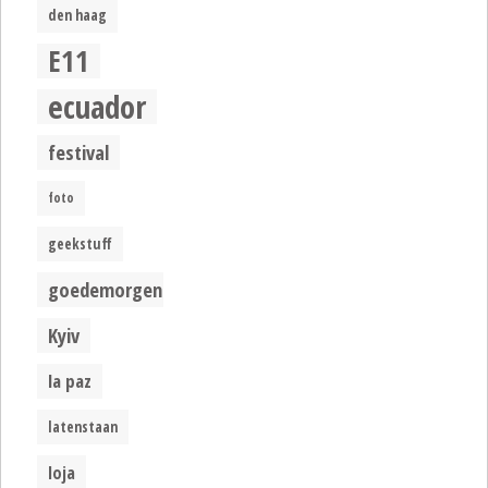
den haag
E11
ecuador
festival
foto
geekstuff
goedemorgen
Kyiv
la paz
latenstaan
loja