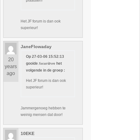
plaatsten!
Het JF forum is dan ook
superieur!
JaneFlowaday
Op 27-03-06 15:52:13
20
Securitron
gooide
het
years
volgende in de groep :
ago
Het JF forum is dan ook
superieur!
Jammergenoeg hebben te
weinig mensen dat door!
10EKE