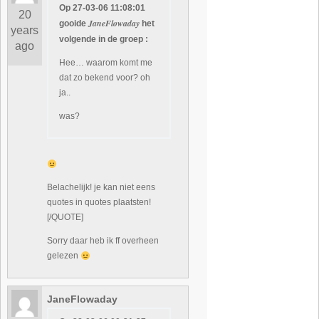
Op 27-03-06 11:08:01
20
JaneFlowaday
gooide
het
years
volgende in de groep :
ago
Hee… waarom komt me
dat zo bekend voor? oh
ja..
was?
Belachelijk! je kan niet eens
quotes in quotes plaatsten!
[/QUOTE]
Sorry daar heb ik ff overheen
gelezen
JaneFlowaday