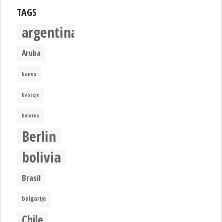
TAGS
argentina
Aruba
banos
basszje
belarus
Berlin
bolivia
Brasil
bulgarije
Chile