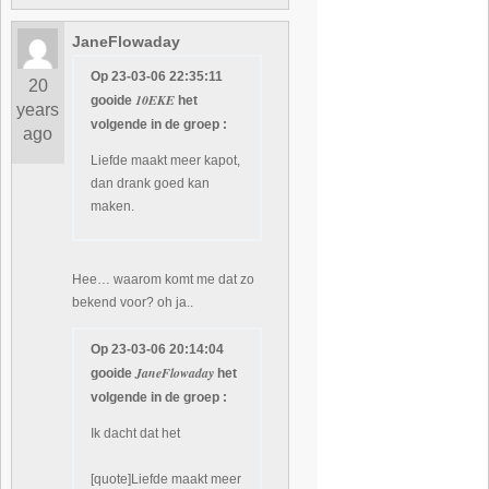
JaneFlowaday
Op 23-03-06 22:35:11
20
10EKE
gooide
het
years
volgende in de groep :
ago
Liefde maakt meer kapot,
dan drank goed kan
maken.
Hee… waarom komt me dat zo
bekend voor? oh ja..
Op 23-03-06 20:14:04
JaneFlowaday
gooide
het
volgende in de groep :
Ik dacht dat het
[quote]Liefde maakt meer