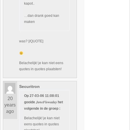
kapot..
…dan drank goed kan
maken
was? [/QUOTE]
Belachelijk! je kan niet eens
quotes in quotes plaatsten!
Securitron
Op 27-03-06 11:08:01
20
JaneFlowaday
gooide
het
years
volgende in de groep :
ago
Belachelijk! je kan niet
eens quotes in quotes