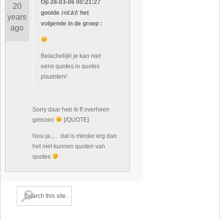
Op 28-03-06 00:21:27
20
10EKE
gooide
het
years
volgende in de groep :
ago
Belachelijk! je kan niet
eens quotes in quotes
plaatsten!
Sorry daar heb ik ff overheen
gelezen
[/QUOTE]
Nou ja.,… dat is minder erg dan
het niet kunnen quoten van
quotes