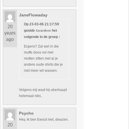
JaneFlowaday
Op 23-03-06 21:17:59
20
Securitron
gooide
het
years
volgende in de groep :
ago
Ergens? Zal wel in die
muffe doos vol met
motten zitten met al je
andere oude shirts die je
niet meer wil wassen.
Volgens mij wast hij uberhaupt
helemaal niks..
Psycho
Hey, ik ben Ewout niet, dwazen.
20