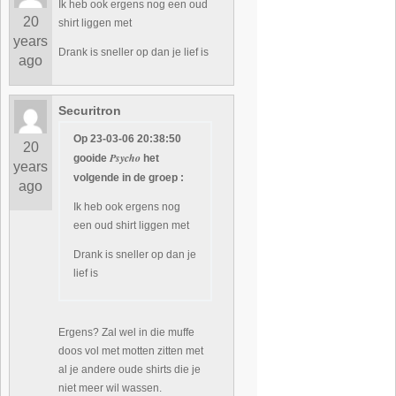
Ik heb ook ergens nog een oud
20
shirt liggen met
years
Drank is sneller op dan je lief is
ago
Securitron
Op 23-03-06 20:38:50
20
Psycho
gooide
het
years
volgende in de groep :
ago
Ik heb ook ergens nog
een oud shirt liggen met
Drank is sneller op dan je
lief is
Ergens? Zal wel in die muffe
doos vol met motten zitten met
al je andere oude shirts die je
niet meer wil wassen.