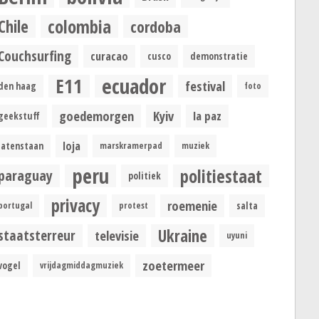
colombia
Chile
cordoba
Couchsurfing
curacao
cusco
demonstratie
ecuador
E11
festival
den haag
foto
goedemorgen
Kyiv
la paz
geekstuff
loja
latenstaan
marskramerpad
muziek
peru
politiestaat
paraguay
politiek
privacy
roemenie
portugal
protest
salta
Ukraine
staatsterreur
televisie
uyuni
zoetermeer
vogel
vrijdagmiddagmuziek