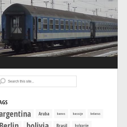
AGS
argentina
Aruba
banos
basszje
belarus
Berlin
bolivia
Brasil
bulgarije