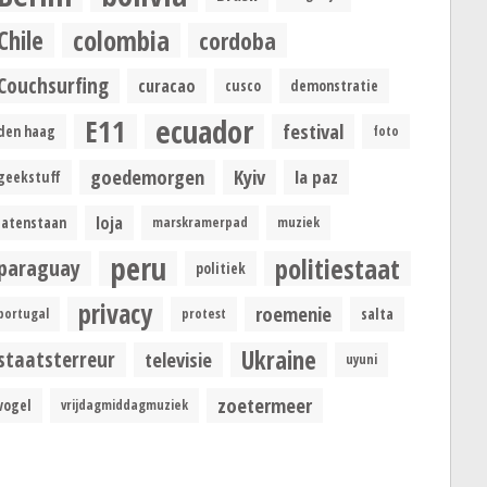
colombia
Chile
cordoba
Couchsurfing
curacao
cusco
demonstratie
ecuador
E11
festival
den haag
foto
goedemorgen
Kyiv
la paz
geekstuff
loja
latenstaan
marskramerpad
muziek
peru
politiestaat
paraguay
politiek
privacy
roemenie
portugal
protest
salta
Ukraine
staatsterreur
televisie
uyuni
zoetermeer
vogel
vrijdagmiddagmuziek