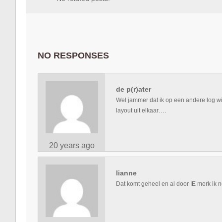
NO RESPONSES
de p(r)ater
Wel jammer dat ik op een andere log wi
layout uit elkaar….
20 years ago
lianne
Dat komt geheel en al door IE merk ik 