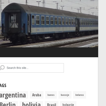
AGS
argentina
Aruba
banos
basszje
belarus
Berlin
bolivia
Brasil
bulgarije