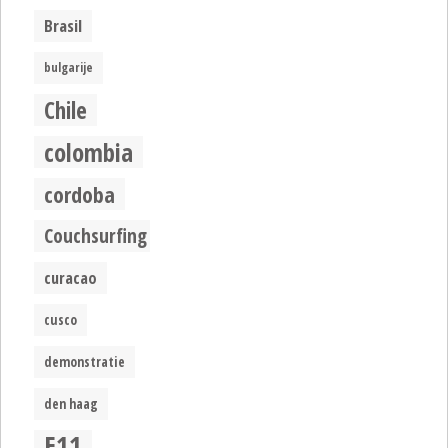
Brasil
bulgarije
Chile
colombia
cordoba
Couchsurfing
curacao
cusco
demonstratie
den haag
E11