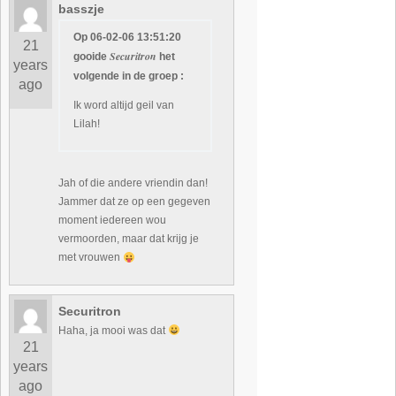
basszje
Op 06-02-06 13:51:20
21
Securitron
gooide
het
years
volgende in de groep :
ago
Ik word altijd geil van
Lilah!
Jah of die andere vriendin dan!
Jammer dat ze op een gegeven
moment iedereen wou
vermoorden, maar dat krijg je
met vrouwen
Securitron
Haha, ja mooi was dat
21
years
ago