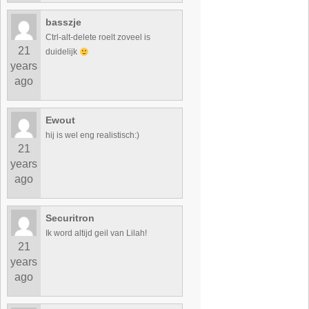
basszje
Ctrl-alt-delete roelt zoveel is
21
duidelijk
years
ago
Ewout
hij is wel eng realistisch:)
21
years
ago
Securitron
Ik word altijd geil van Lilah!
21
years
ago