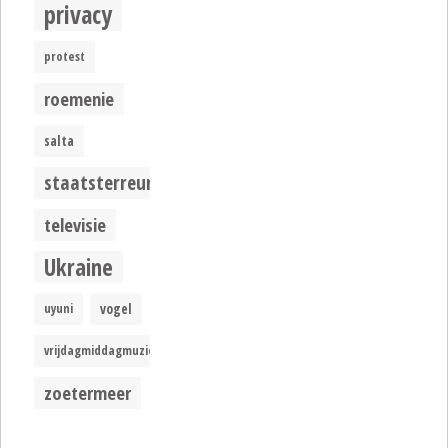
privacy
protest
roemenie
salta
staatsterreur
televisie
Ukraine
uyuni
vogel
vrijdagmiddagmuziek
zoetermeer