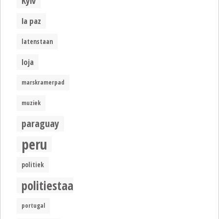
Kyiv
la paz
latenstaan
loja
marskramerpad
muziek
paraguay
peru
politiek
politiestaat
portugal