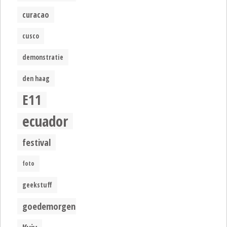
curacao
cusco
demonstratie
den haag
E11
ecuador
festival
foto
geekstuff
goedemorgen