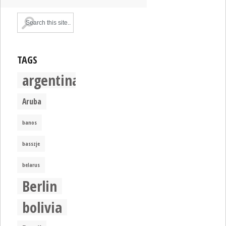
TAGS
argentina
Aruba
banos
basszje
belarus
Berlin
bolivia