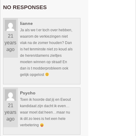
NO RESPONSES
lianne
Ja als we t er toch over hebben,
21
waarom de verkiezingen niet
years
vlak na de zomer houden? Dan
ago
is het tenminste niet zo koud als
de heren/damens zieltjes
moeten winnen op straat! En
dan is t modderprobleem ook
gelijk opgelost
Psycho
Toen ik hoorde dat jij en Ewout
21
kandidaat zijn dacht ik even…
years
waar moet dat heen…maar nu
ago
ik dit zo lees is het een hele
verbetering