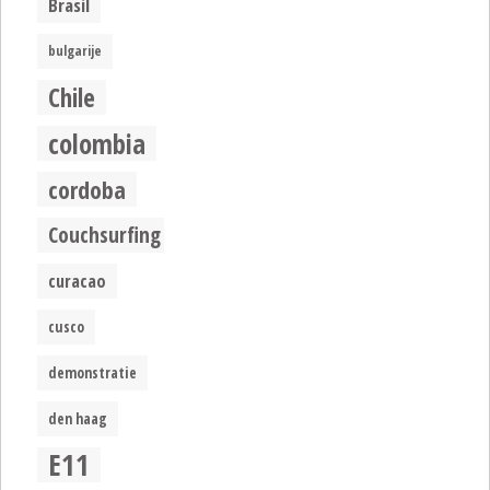
Brasil
bulgarije
Chile
colombia
cordoba
Couchsurfing
curacao
cusco
demonstratie
den haag
E11