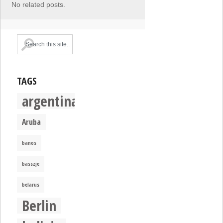
No related posts.
TAGS
argentina
Aruba
banos
basszje
belarus
Berlin