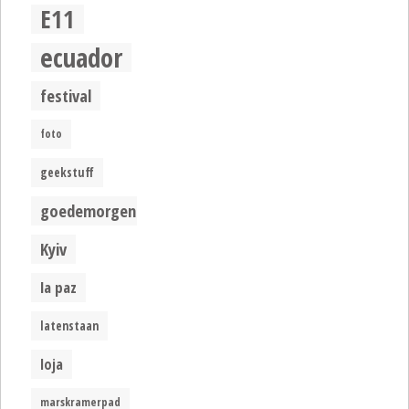
E11
ecuador
festival
foto
geekstuff
goedemorgen
Kyiv
la paz
latenstaan
loja
marskramerpad