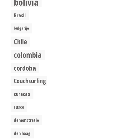
bolivia
Brasil
bulgarije
Chile
colombia
cordoba
Couchsurfing
curacao
cusco
demonstratie
den haag