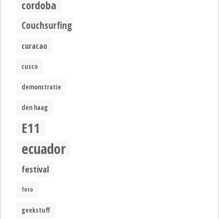
cordoba
Couchsurfing
curacao
cusco
demonstratie
den haag
E11
ecuador
festival
foto
geekstuff