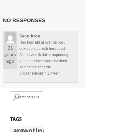
NO RESPONSES
Securitron
Had hem idd al over de post
21
gekregen, op zich best goed.
years
Alleen vind ik dat er nagenoeg
ago
geen aandacht wordt besteed
aan het belabberde
uitgaanscircuit in Z’meer.
TAGS
argentina