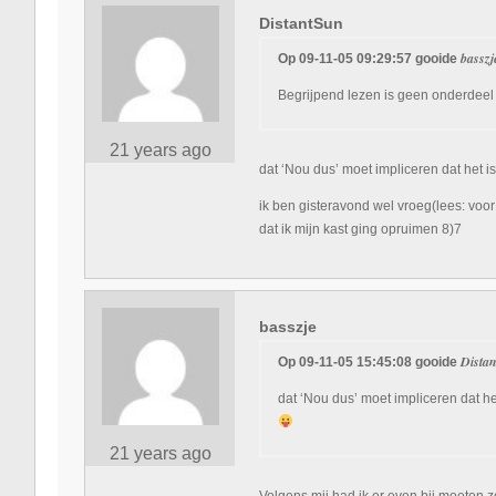
DistantSun
bassz
Op 09-11-05 09:29:57 gooide
Begrijpend lezen is geen onderdeel 
21 years ago
dat ‘Nou dus’ moet impliceren dat het i
ik ben gisteravond wel vroeg(lees: voo
dat ik mijn kast ging opruimen 8)7
basszje
Dista
Op 09-11-05 15:45:08 gooide
dat ‘Nou dus’ moet impliceren dat he
21 years ago
Volgens mij had ik er even bij moeten 