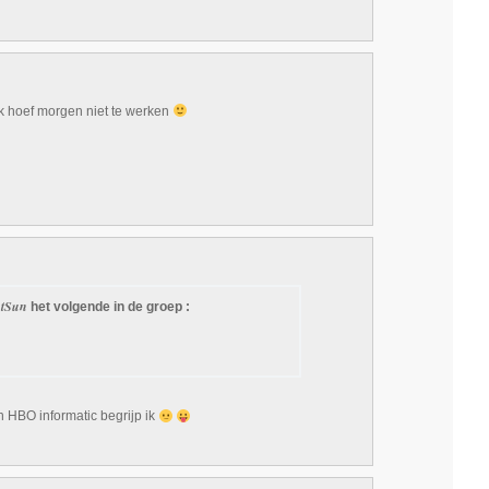
ik hoef morgen niet te werken
ntSun
het volgende in de groep :
 HBO informatic begrijp ik