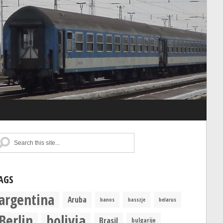
AGS
argentina
Aruba
banos
basszje
belarus
Berlin
bolivia
Brasil
bulgarije