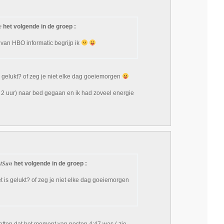
je
het volgende in de groep :
van HBO informatic begrijp ik
s gelukt? of zeg je niet elke dag goeiemorgen
r 2 uur) naar bed gegaan en ik had zoveel energie
ntSun
het volgende in de groep :
t is gelukt? of zeg je niet elke dag goeiemorgen
zetten dat het moment van posten 4:47 was ( zie