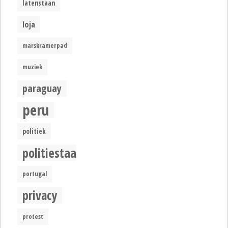
latenstaan
loja
marskramerpad
muziek
paraguay
peru
politiek
politiestaat
portugal
privacy
protest