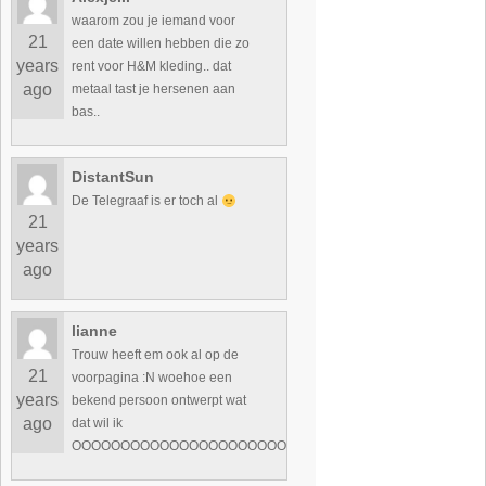
waarom zou je iemand voor
21
een date willen hebben die zo
years
rent voor H&M kleding.. dat
ago
metaal tast je hersenen aan
bas..
DistantSun
De Telegraaf is er toch al
21
years
ago
lianne
Trouw heeft em ook al op de
21
voorpagina :N woehoe een
years
bekend persoon ontwerpt wat
ago
dat wil ik
OOOOOOOOOOOOOOOOOOOOOOOOOOOOOOOOOOOOOOOOOOO