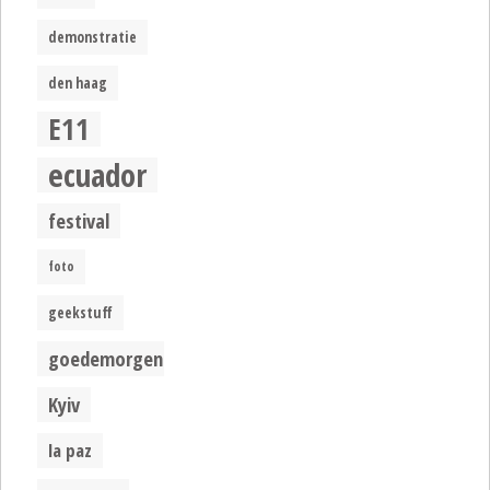
demonstratie
den haag
E11
ecuador
festival
foto
geekstuff
goedemorgen
Kyiv
la paz