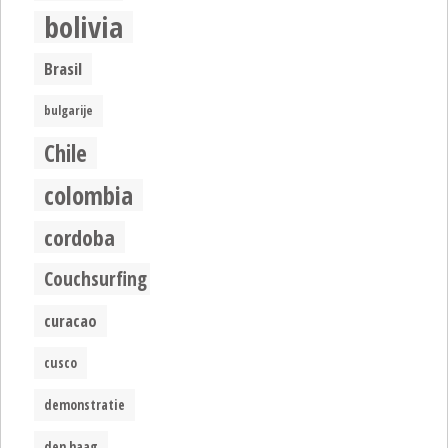
bolivia
Brasil
bulgarije
Chile
colombia
cordoba
Couchsurfing
curacao
cusco
demonstratie
den haag