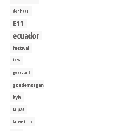
den haag
E11
ecuador
festival
foto
geekstuff
goedemorgen
Kyiv
la paz
latenstaan