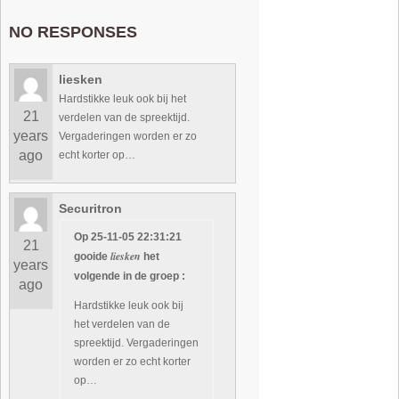
NO RESPONSES
liesken
Hardstikke leuk ook bij het
21
verdelen van de spreektijd.
years
Vergaderingen worden er zo
ago
echt korter op…
Securitron
Op 25-11-05 22:31:21
21
liesken
gooide
het
years
volgende in de groep :
ago
Hardstikke leuk ook bij
het verdelen van de
spreektijd. Vergaderingen
worden er zo echt korter
op…