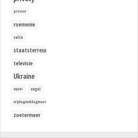
protest
roemenie
salta
staatsterreur
televisie
Ukraine
uyuni
vogel
vrijdagmiddagmuziek
zoetermeer