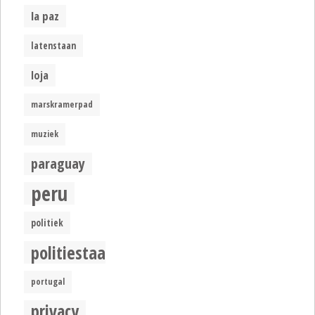
la paz
latenstaan
loja
marskramerpad
muziek
paraguay
peru
politiek
politiestaat
portugal
privacy