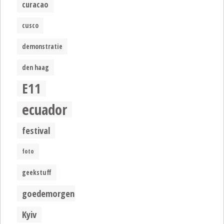
curacao
cusco
demonstratie
den haag
E11
ecuador
festival
foto
geekstuff
goedemorgen
Kyiv