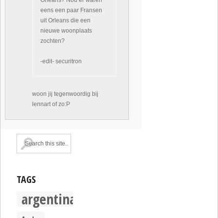
Orleans? Nou er waren
eens een paar Fransen
uit Orleans die een
nieuwe woonplaats
zochten?
-edit- securitron
woon jij tegenwoordig bij
lennart of zo:P
TAGS
argentina