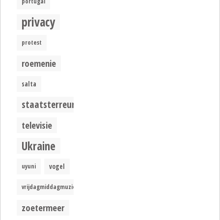
portugal
privacy
protest
roemenie
salta
staatsterreur
televisie
Ukraine
uyuni
vogel
vrijdagmiddagmuziek
zoetermeer