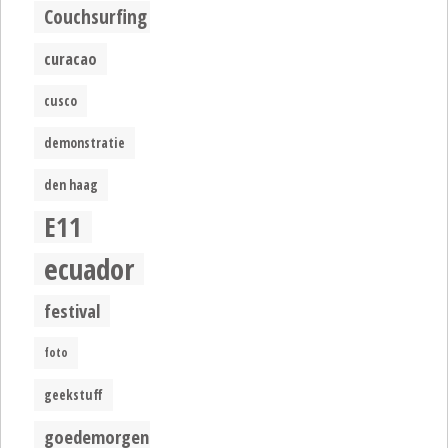
Couchsurfing
curacao
cusco
demonstratie
den haag
E11
ecuador
festival
foto
geekstuff
goedemorgen