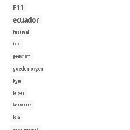
E11
ecuador
festival
foto
geekstuff
goedemorgen
Kyiv
la paz
latenstaan
loja
marskramerpad