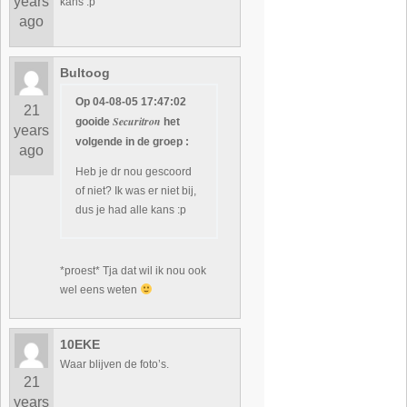
years
kans :p
ago
Bultoog
Op 04-08-05 17:47:02
21
Securitron
gooide
het
years
volgende in de groep :
ago
Heb je dr nou gescoord
of niet? Ik was er niet bij,
dus je had alle kans :p
*proest* Tja dat wil ik nou ook
wel eens weten
10EKE
Waar blijven de foto’s.
21
years