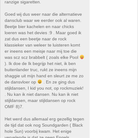
ranzige sigaretten.
Goed wij dus weer naar die alternatieve
dansclub waar we eerder ook al waren.
Beetje bier kachelen en naar chicks
loeren was het devies :9 . Maar goed ik
zat dus een beetje naar de rock
klassieker van weleer te luisteren komt
er ineens een meisje naar mij toe die
was scz scz brabbelt ( zoals elke Pool
). Ik doe de Ik begrijp het niet, ik ben
buitenlander truc, rukt ze ineens mijn
shaggie uit mijn hand en sleurt ze me zo
de dansvloer op
. En ze ging dus
stijldansen, I kid you not, op rockmuziek!
. Nu kan ik niet dansen. Nu kan ik niet
stijldansen, maar stijldansen op rock
OMF 8)7.
Het werd dus allemaal erg gezellig tegen
de tijd dat ook nog Soundgarden ( Black
hole Sun) voorbij kwam. Het enige
vervelende is dat ze geen Engels