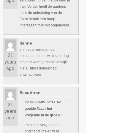
ago
een opleving van het geweld in
Irak. Verder heeft de aanloop
naar de ontruiming van de
Gaza strook een hoop
interessant nieuws opgeleverd.
lianne
en niet te vergeten de
21
ontsnapte tbs-er, w at zaterdag
years
bekend werd gemaakt terwijkl
ago
die al sinds donderdag
ontsnapt was
Securitron
Op 08-08-05 12:17:42
21
lianne
gooide
het
years
volgende in de groep :
ago
en niet te vergeten de
ontsnapte tbs-er, w at