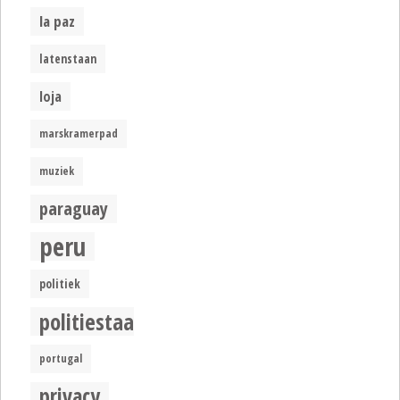
la paz
latenstaan
loja
marskramerpad
muziek
paraguay
peru
politiek
politiestaat
portugal
privacy