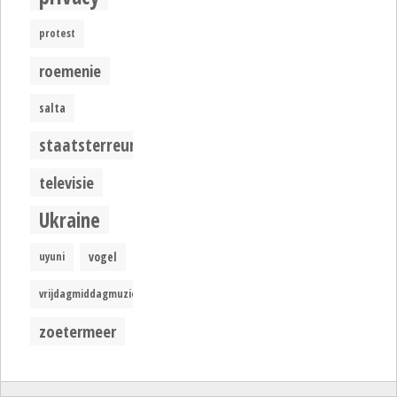
protest
roemenie
salta
staatsterreur
televisie
Ukraine
uyuni
vogel
vrijdagmiddagmuziek
zoetermeer