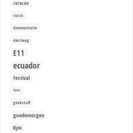
curacao
cusco
demonstratie
den haag
E11
ecuador
festival
foto
geekstuff
goedemorgen
Kyiv