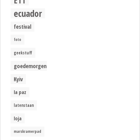
E11
ecuador
festival
foto
geekstuff
goedemorgen
Kyiv
la paz
latenstaan
loja
marskramerpad