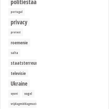
politiestaat
portugal
privacy
protest
roemenie
salta
staatsterreur
televisie
Ukraine
uyuni
vogel
vrijdagmiddagmuziek