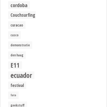
cordoba
Couchsurfing
curacao
cusco
demonstratie
den haag
E11
ecuador
festival
foto
geekstuff