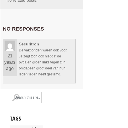
No related posts.
NO RESPONSES
Securitron
De vakbonden waren ook voor.
21
Je zegt toch ook niet dat de
years
pvda en groen links tegen zijn
ago
omdat een groot deel van hun
leden tegen heeft gestemd.
TAGS