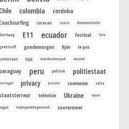
colombia
Chile
cordoba
Couchsurfing
curacao
cusco
demonstratie
ecuador
E11
festival
den haag
foto
goedemorgen
Kyiv
la paz
geekstuff
loja
latenstaan
marskramerpad
muziek
peru
politiestaat
paraguay
politiek
privacy
roemenie
portugal
protest
salta
Ukraine
staatsterreur
televisie
uyuni
zoetermeer
vogel
vrijdagmiddagmuziek