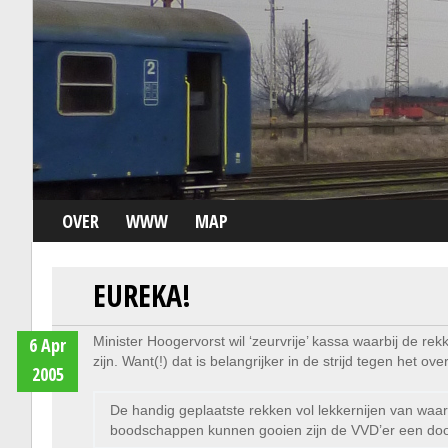
OVER
WWW
MAP
EUREKA!
6 Apr
Minister Hoogervorst wil ‘zeurvrije’ kassa waarbij de 
zijn. Want(!) dat is belangrijker in de strijd tegen het ove
2005
De handig geplaatste rekken vol lekkernijen van waar
boodschappen kunnen gooien zijn de VVD’er een door