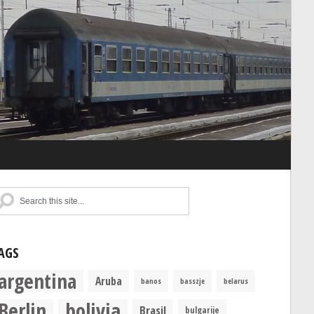
AGS
argentina
Aruba
banos
basszje
belarus
Berlin
bolivia
Brasil
bulgarije