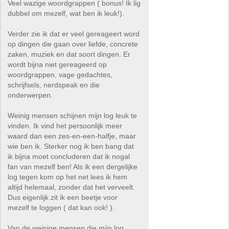
Veel wazige woordgrappen ( bonus! Ik lig
dubbel om mezelf, wat ben ik leuk!).
Verder zie ik dat er veel gereageert word
op dingen die gaan over liefde, concrete
zaken, muziek en dat soort dingen. Er
wordt bijna niet gereageerd op
woordgrappen, vage gedachtes,
schrijfsels, nerdspeak en die
onderwerpen.
Weinig mensen schijnen mijn log leuk te
vinden. Ik vind het persoonlijk meer
waard dan een zes-en-een-halfje, maar
wie ben ik. Sterker nog ik ben bang dat
ik bijna moet concluderen dat ik nogal
fan van mezelf ben! Als ik een dergelijke
log tegen kom op het net lees ik hem
altijd helemaal, zonder dat het verveelt.
Dus eigenlijk zit ik een beetje voor
mezelf te loggen ( dat kan ook! ).
Van de weinige mensen die mijn log