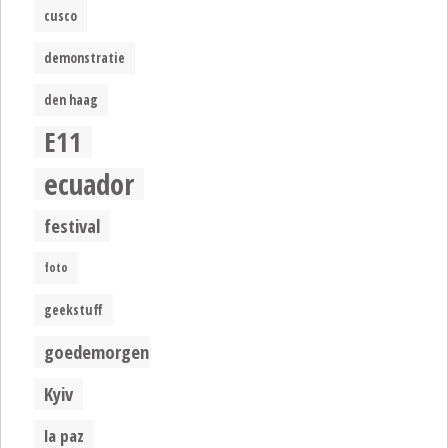
cusco
demonstratie
den haag
E11
ecuador
festival
foto
geekstuff
goedemorgen
Kyiv
la paz