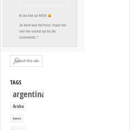
Ik las het op MSN
Je bent wel lief hoor, maar het
viel me vooral op bij de
comments :*
TAGS
argentina
Aruba
banos