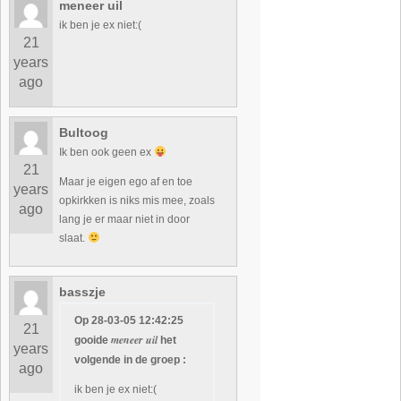
meneer uil
ik ben je ex niet:(
21
years
ago
Bultoog
Ik ben ook geen ex
21
Maar je eigen ego af en toe
years
opkirkken is niks mis mee, zoals
ago
lang je er maar niet in door
slaat.
basszje
Op 28-03-05 12:42:25
21
meneer uil
gooide
het
years
volgende in de groep :
ago
ik ben je ex niet:(