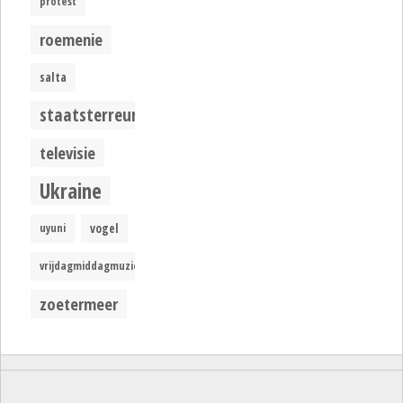
protest
roemenie
salta
staatsterreur
televisie
Ukraine
uyuni
vogel
vrijdagmiddagmuziek
zoetermeer