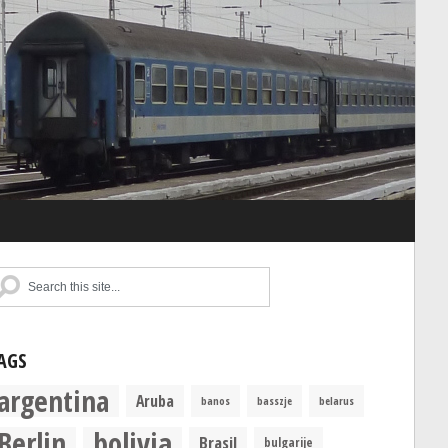
AGS
argentina
Aruba
banos
basszje
belarus
Berlin
bolivia
Brasil
bulgarije