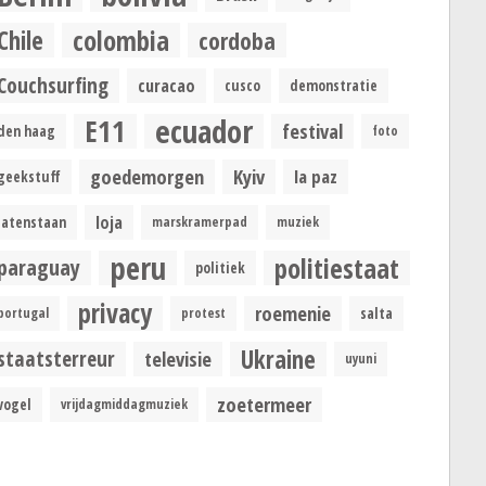
colombia
Chile
cordoba
Couchsurfing
curacao
cusco
demonstratie
ecuador
E11
festival
den haag
foto
goedemorgen
Kyiv
la paz
geekstuff
loja
latenstaan
marskramerpad
muziek
peru
politiestaat
paraguay
politiek
privacy
roemenie
portugal
protest
salta
Ukraine
staatsterreur
televisie
uyuni
zoetermeer
vogel
vrijdagmiddagmuziek