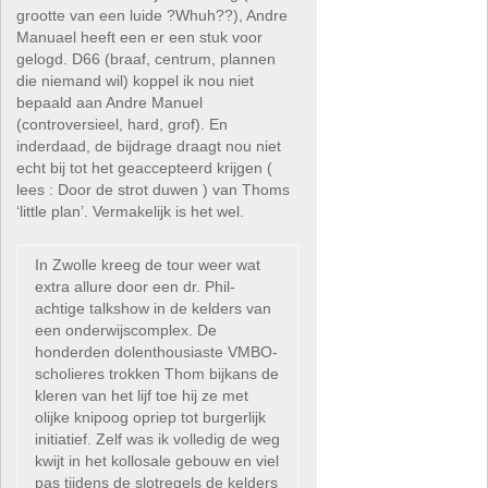
grootte van een luide ?Whuh??), Andre
Manuael heeft een er een stuk voor
gelogd. D66 (braaf, centrum, plannen
die niemand wil) koppel ik nou niet
bepaald aan Andre Manuel
(controversieel, hard, grof). En
inderdaad, de bijdrage draagt nou niet
echt bij tot het geaccepteerd krijgen (
lees : Door de strot duwen ) van Thoms
‘little plan’. Vermakelijk is het wel.
In Zwolle kreeg de tour weer wat
extra allure door een dr. Phil-
achtige talkshow in de kelders van
een onderwijscomplex. De
honderden dolenthousiaste VMBO-
scholieres trokken Thom bijkans de
kleren van het lijf toe hij ze met
olijke knipoog opriep tot burgerlijk
initiatief. Zelf was ik volledig de weg
kwijt in het kollosale gebouw en viel
pas tijdens de slotregels de kelders