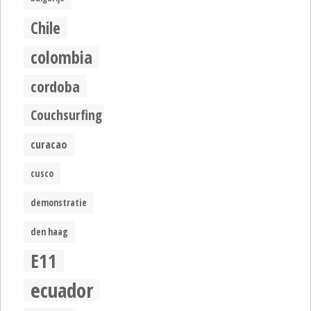
Chile
colombia
cordoba
Couchsurfing
curacao
cusco
demonstratie
den haag
E11
ecuador